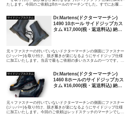
たします。今回のご依頼は8ホールのマーチンでした。すでにお履き
になっているブーツでもご相談ください。
Dr.Martens(ドクターマーチン)
サイドジップカスタム
1490 10ホール サイドジップカス
タム ¥17,000(税・返送料込) 納期
約2週間
元々ファスナーの付いていないドクターマーチンの側面にファスナー
(ジッパー)を取り付け、脱ぎ履きが楽になるようにサイドジップ仕様
に加工いたします。当店で最もご依頼の多いカスタムの一つです。す
でにお履きになっている靴でも新品でもご相談ください。...
Dr.Martens(ドクターマーチン)
サイドジップカスタム
1460 8ホールのサイドジップカス
タム ¥16,000(税・返送料込) 納期
約2週間
元々ファスナーの付いていないドクターマーチンの側面にファスナー
(ジッパー)を取り付け、脱ぎ履きが楽になるようにサイドジップ仕様
に加工いたします。今回のご依頼はレッドステッチのマーチンでし
た。新品未使用に近い綺麗な状態で送ってこられる方も多いです。